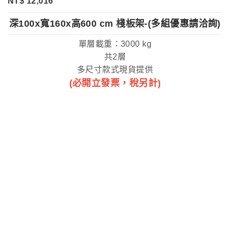
NT$ 12,016
深100x寬160x高600 cm 棧板架-(多組優惠請洽詢)
單層載重：3000 kg
共2層
多尺寸款式現貨提供
(必開立發票，稅另計)