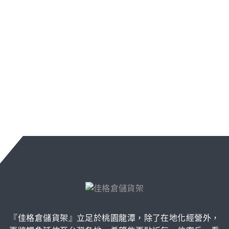
『佳格倉儲貨架』立足於桃園龍潭，除了在地化經營外，