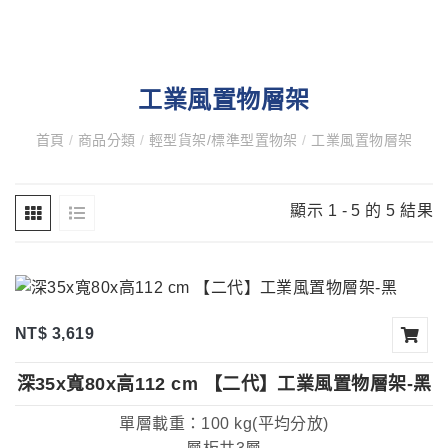
工業風置物層架
首頁
/
商品分類
/
輕型貨架/標準型置物架
/
工業風置物層架
顯示 1 - 5 的 5 結果
NT$ 3,619
深35x寬80x高112 cm 【二代】工業風置物層架-黑
單層載重：100 kg(平均分放)