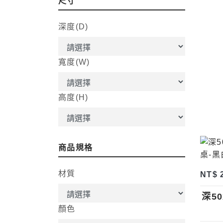
尺寸
深度(D)
寬度(W)
高度(H)
商品規格
材質
NT$ 
深50
顏色