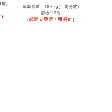
分放)
單層載重：180 kg(平均分放)
層板共2層
)
(必開立發票，稅另計)