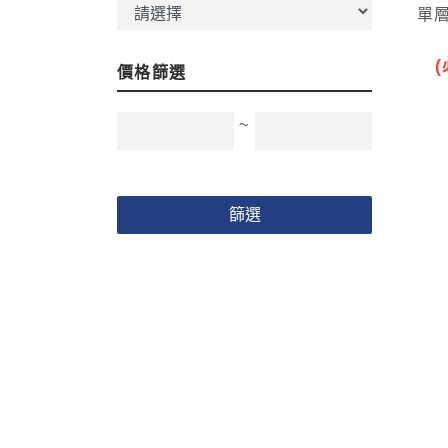
單層
價格篩選
~
篩選