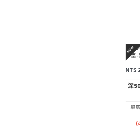
NEW
NT$ 
深5
單層