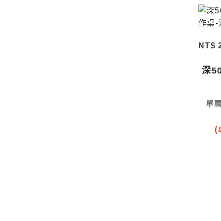
NT$ 
深5
單層