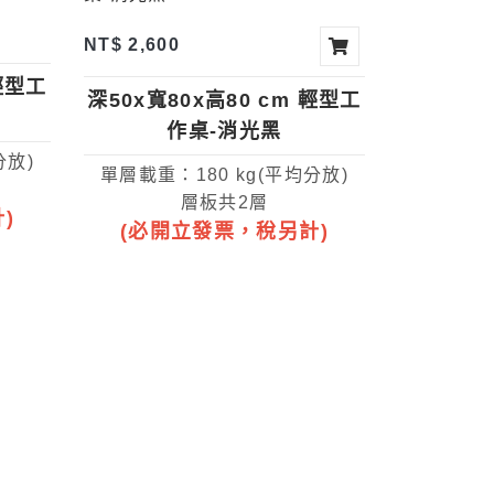
NT$ 2,600
 輕型工
深50x寬80x高80 cm 輕型工
作桌-消光黑
分放)
單層載重：180 kg(平均分放)
層板共2層
)
(必開立發票，稅另計)