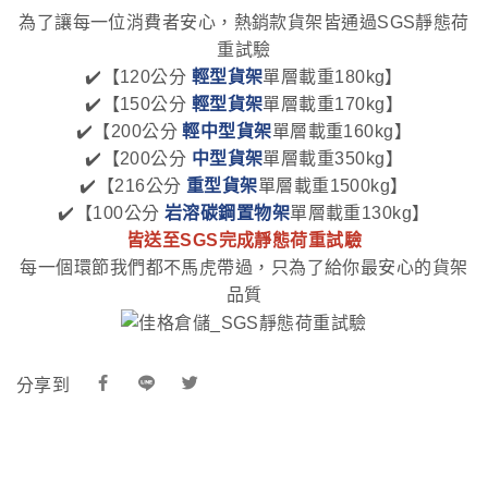
為了讓每一位消費者安心，熱銷款貨架皆通過SGS靜態荷
重試驗
✔️【120公分
輕型貨架
單層載重180kg】
✔️
【
150公分
輕型貨架
單層載重
170kg
】
✔️
【
200公分
輕中型貨架
單層載重
160kg
】
✔️
【
200公分
中型貨架
單層載重350kg
】
✔️
【
216公分
重型貨架
單層載重1500kg
】
✔️
【
100公分
岩溶碳鋼置物架
單層載重130kg
】
皆送至SGS完成靜態荷重試驗
每一個環節我們都不馬虎帶過，只為了給你最安心的貨架
品質
分享到