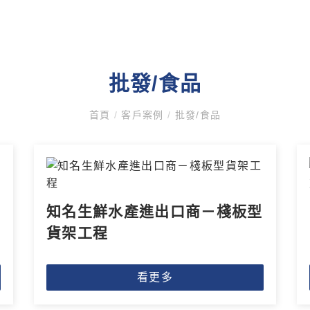
批發/食品
首頁
/
客戶案例
/
批發/食品
知名生鮮水產進出口商－棧板型
貨架工程
看更多