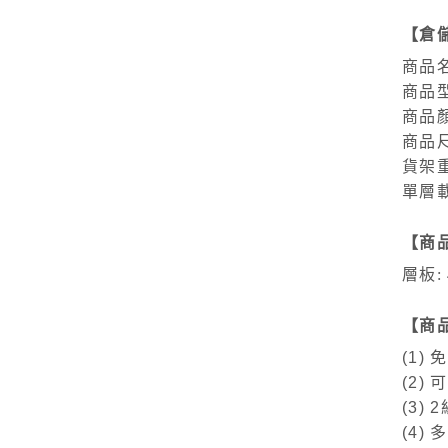
【倉
商品
商品型
商品
商品尺
貨架重
單層載
【商
層板: 
【商
(1)
(2)
(3)
(4