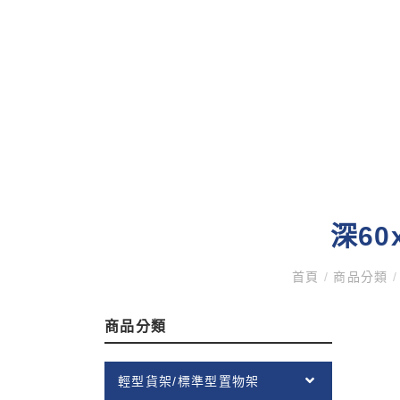
深60
首頁
/
商品分類
/
商品分類
輕型貨架/標準型置物架