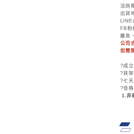
洽詢
出貨
LIN
FB粉
離島
公司
如需
?成立
?貨
?七
?佳
1.