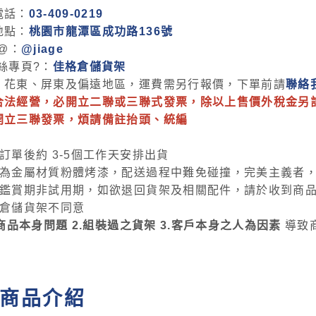
電話：
03-409-0219
地點：
桃園市龍潭區成功路136號
E@：
@jiage
絲專頁?：
佳格倉儲貨架
、花東、屏東及偏遠地區，運費需另行報價，下單前請
聯絡
合法經營，必開立二聯或三聯式發票，除以上售價外稅金另
開立三聯發票，煩請備註抬頭、統編
訂單後約 3-5個工作天安排出貨
架為金屬材質粉體烤漆，配送過程中難免碰撞，完美主義者
天鑑賞期非試用期，如欲退回貨架及相關配件，請於收到商品
格倉儲貨架不同意
非商品本身問題 2.組裝過之貨架 3.客戶本身之人為因素
導致
商品介紹