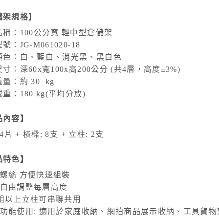
儲架規格】
名稱：100公分寬 輕中型倉儲架
號：JG-M061020-18
顏色：白、藍白、消光黑、黑白色
寸：深60x寬100x高200公分 (共4層，高度±3%)
量：約 30 kg
重：180 kg(平均分放)
品內容】
4片 + 橫樑: 8支 + 立柱: 2支
品特色】
 免螺絲 方便快速組裝
 可自由調整每層高度
 2組以上立柱可串聯共用
) 多功能使用: 適用於家庭收納、網拍商品展示收納、工具貨