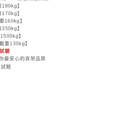
180kg】
重
170kg
】
重
160kg
】
350kg
】
500kg
】
載重130kg
】
重試驗
你最安心的貨架品質