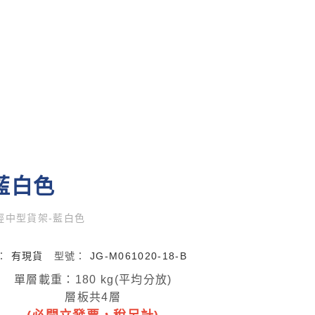
-藍白色
m 輕中型貨架-藍白色
：
有現貨
型號：
JG-M061020-18-B
單層載重：180 kg(平均分放)
層板共4層