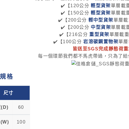
✔️【120公分
輕型貨架
單層載重
✔️
【
150公分
輕型貨架
單層載
✔️
【
200公分
輕中型貨架
單層載
✔️
【
200公分
中型貨架
單層載重
✔️
【
216公分
重型貨架
單層載重1
✔️
【
100公分
岩溶碳鋼置物架
單層
皆送至SGS完成靜態荷
每一個環節我們都不馬虎帶過，只為了給
規格
尺寸
(D)
60
(W)
100