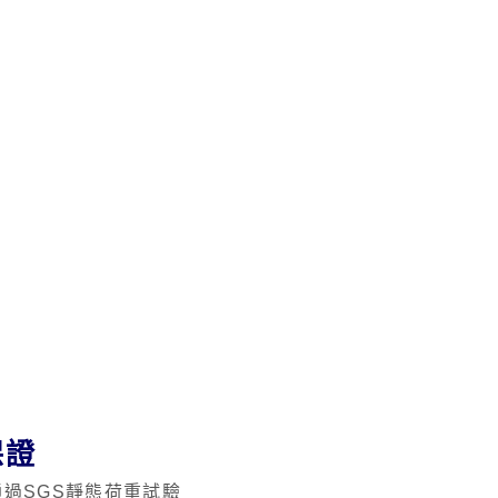
保證
過SGS靜態荷重試驗