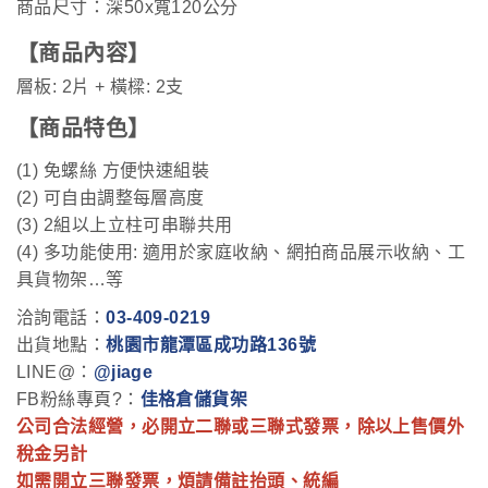
商品尺寸：深50x寬120公分
【商品內容】
層板: 2片 + 橫樑: 2支
【商品特色
】
(1) 免螺絲 方便快速組裝
(2) 可自由調整每層高度
(3) 2組以上立柱可串聯共用
(4) 多功能使用: 適用於家庭收納、網拍商品展示收納、工
具貨物架…等
洽詢電話：
03-409-0219
出貨地點：
桃園市龍潭區成功路136號
LINE@：
@jiage
FB粉絲專頁?：
佳格倉儲貨架
公司合法經營，必開立二聯或三聯式發票，除以上售價外
稅金另計
如需開立三聯發票，煩請備註抬頭、統編