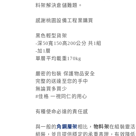
料架解決倉儲難題。
感謝桃園設備工程業購買
黑色
輕型貨架
-
深
50
寬
150
高
200
公分 共
1
組
-
加
1
層
單層平均載重
170kg
嚴密的包裝 保護物品安全
完整的送達至您的手中
無論買多買少
#
佳格 一視同仁的用心
有種使命必達的責任感
與一般的
角鋼層架
相比，
物料架
在組裝靈活
組裝，並且提供穩定的承重表現，有效降低