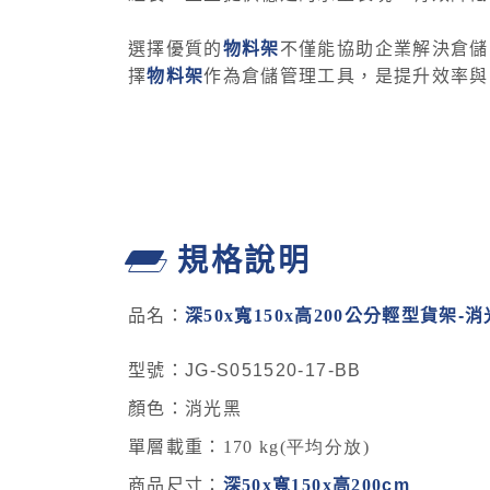
選擇優質的
物料架
不僅能協助企業解決倉儲
擇
物料架
作為倉儲管理工具，是提升效率與
規格說明
品名：
深
50x
寬15
0x
高
200
公分
輕型貨架
-消
型號：JG-S051520-17-BB
顏色：
消光黑
單層載重：
170 kg(平均分放)
商品尺寸：
深50
x
寬15
0x
高
200
cm